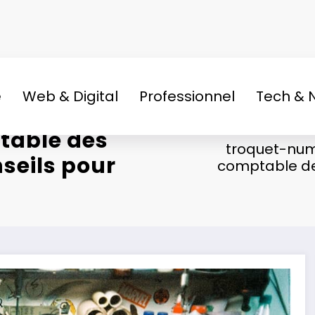
e
Web & Digital
Professionnel
Tech & 
table des
troquet-num
nseils pour
comptable des