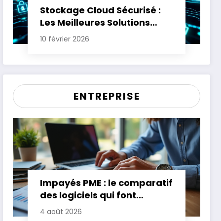
Stockage Cloud Sécurisé :
Les Meilleures Solutions
pour Protéger Vos Données
10 février 2026
Sensibles
ENTREPRISE
Impayés PME : le comparatif
des logiciels qui font
gagner jusqu’à 20 jours de
4 août 2026
trésorerie