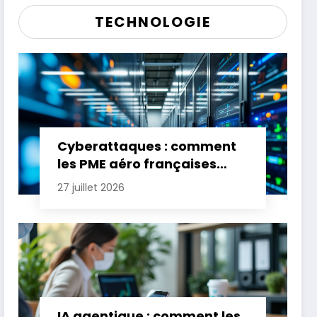
TECHNOLOGIE
Cyberattaques : comment
les PME aéro françaises
renforcent leur défense
27 juillet 2026
IA agentique : comment les