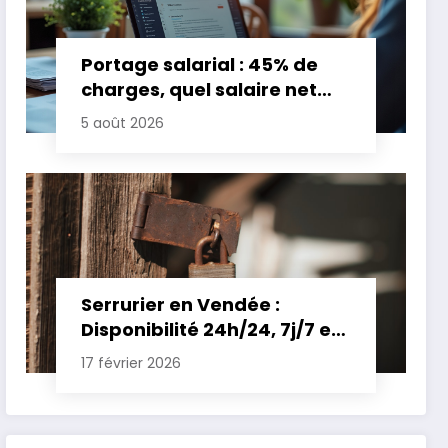
Portage salarial : 45% de
charges, quel salaire net
pour un TJM de 500 euros ?
5 août 2026
Serrurier en Vendée :
Disponibilité 24h/24, 7j/7 et
Tarifs Clairs pour une
17 février 2026
Intervention Express