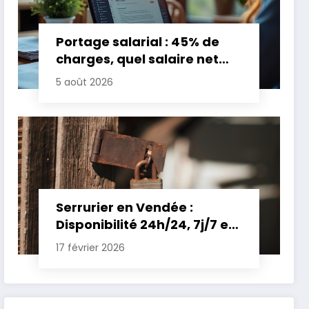
Portage salarial : 45% de
charges, quel salaire net
pour un TJM de 500 euros ?
5 août 2026
Serrurier en Vendée :
Disponibilité 24h/24, 7j/7 et
Tarifs Clairs pour une
17 février 2026
Intervention Express