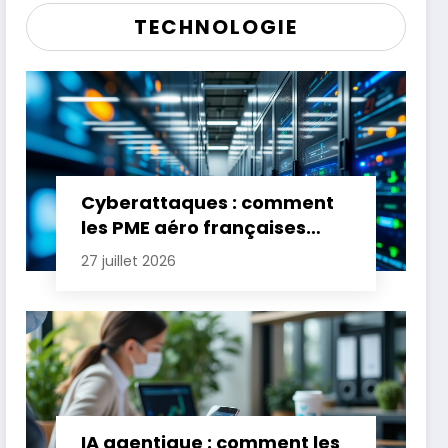
TECHNOLOGIE
Cyberattaques : comment
les PME aéro françaises
renforcent leur défense
27 juillet 2026
IA agentique : comment les