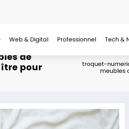
e
Web & Digital
Professionnel
Tech & 
bles de
troquet-numeri
aître pour
meubles d