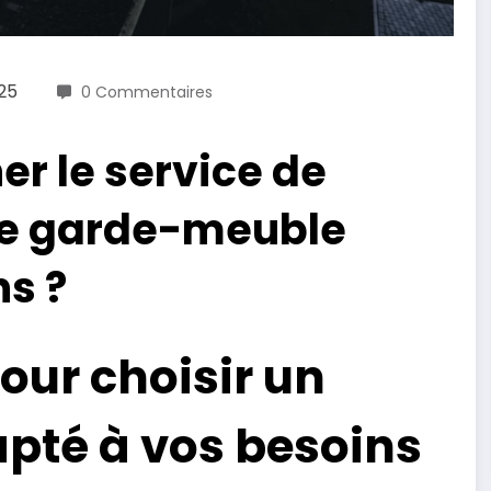
25
0 Commentaires
r le service de
e garde-meuble
ns ?
our choisir un
pté à vos besoins