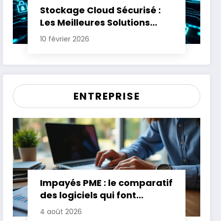
Stockage Cloud Sécurisé :
Les Meilleures Solutions
pour Protéger Vos Données
10 février 2026
Sensibles
ENTREPRISE
Impayés PME : le comparatif
des logiciels qui font
gagner jusqu’à 20 jours de
4 août 2026
trésorerie