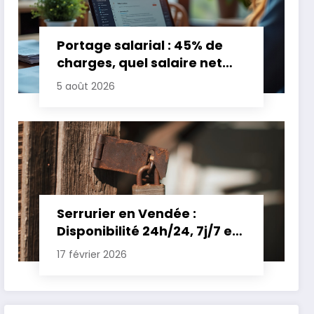
Portage salarial : 45% de
charges, quel salaire net
pour un TJM de 500 euros ?
5 août 2026
Serrurier en Vendée :
Disponibilité 24h/24, 7j/7 et
Tarifs Clairs pour une
17 février 2026
Intervention Express