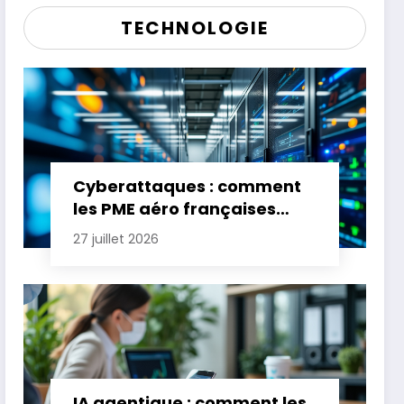
TECHNOLOGIE
Cyberattaques : comment
les PME aéro françaises
renforcent leur défense
27 juillet 2026
IA agentique : comment les