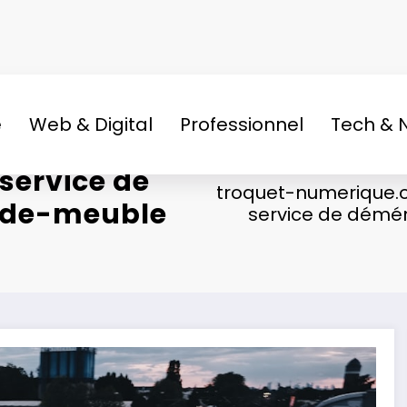
e
Web & Digital
Professionnel
Tech & 
service de
troquet-numerique.
rde-meuble
service de démé