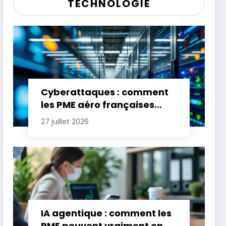
TECHNOLOGIE
Cyberattaques : comment
les PME aéro françaises
renforcent leur défense
27 juillet 2026
IA agentique : comment les
PME peuvent vraiment en