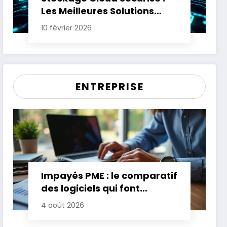
Les Meilleures Solutions
pour Protéger Vos Données
10 février 2026
Sensibles
ENTREPRISE
Impayés PME : le comparatif
des logiciels qui font
gagner jusqu’à 20 jours de
4 août 2026
trésorerie