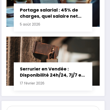
Portage salarial : 45% de
charges, quel salaire net
pour un TJM de 500 euros ?
5 août 2026
Serrurier en Vendée :
Disponibilité 24h/24, 7j/7 et
Tarifs Clairs pour une
17 février 2026
Intervention Express