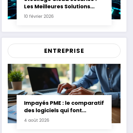
Les Meilleures Solutions
pour Protéger Vos Données
10 février 2026
Sensibles
ENTREPRISE
Impayés PME : le comparatif
des logiciels qui font
gagner jusqu’à 20 jours de
4 août 2026
trésorerie