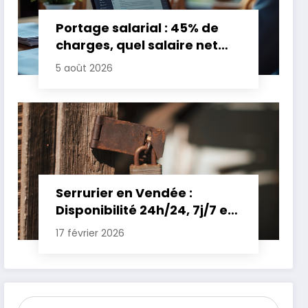
Portage salarial : 45% de
charges, quel salaire net
pour un TJM de 500 euros ?
5 août 2026
Serrurier en Vendée :
Disponibilité 24h/24, 7j/7 et
Tarifs Clairs pour une
17 février 2026
Intervention Express