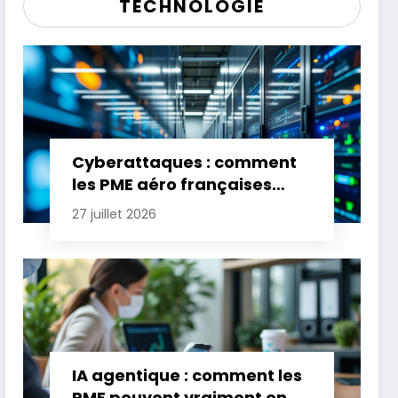
TECHNOLOGIE
Cyberattaques : comment
les PME aéro françaises
renforcent leur défense
27 juillet 2026
IA agentique : comment les
PME peuvent vraiment en