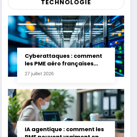
TECHNOLOGIE
Cyberattaques : comment
les PME aéro françaises
renforcent leur défense
27 juillet 2026
IA agentique : comment les
PME peuvent vraiment en