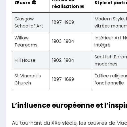
Œuvre 🏛️
Style et parti
réalisation 📅
Glasgow
Modern Style, 
1897–1909
School of Art
vitrées monu
Willow
Intérieur Art 
1903–1904
Tearooms
intégré
Scottish Baron
Hill House
1902–1904
modernes
St Vincent’s
Édifice religieu
1897–1899
Church
fonctionnelle
L’influence européenne et l’insp
Au tournant du XXe siècle, les œuvres de Ma