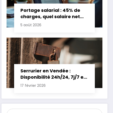
Portage salarial : 45% de
charges, quel salaire net
pour un TJM de 500 euros ?
5 août 2026
Serrurier en Vendée :
Disponibilité 24h/24, 7j/7 et
Tarifs Clairs pour une
17 février 2026
Intervention Express