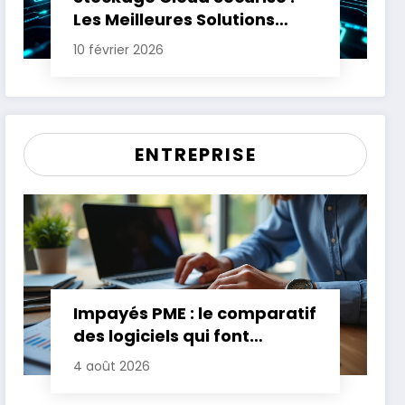
Les Meilleures Solutions
pour Protéger Vos Données
10 février 2026
Sensibles
ENTREPRISE
Impayés PME : le comparatif
des logiciels qui font
gagner jusqu’à 20 jours de
4 août 2026
trésorerie