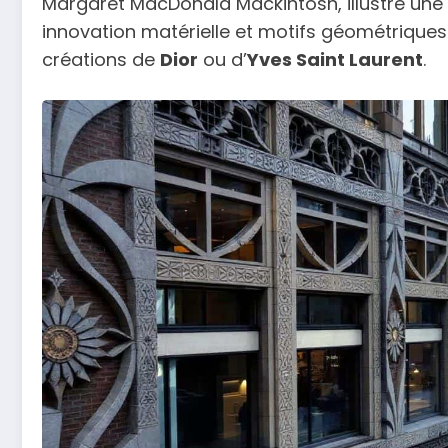
Margaret MacDonald Mackintosh, illustre une vi
innovation matérielle et motifs géométriques
créations de
Dior
ou d’
Yves Saint Laurent
.