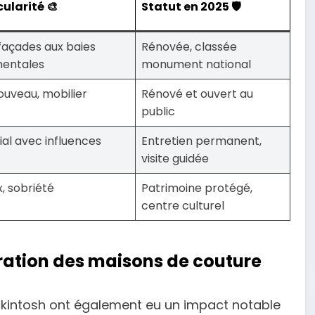
cularité 🎨
Statut en 2025 🛡️
façades aux baies
Rénovée, classée
mentales
monument national
Nouveau, mobilier
Rénové et ouvert au
public
ial avec influences
Entretien permanent,
visite guidée
x, sobriété
Patrimoine protégé,
centre culturel
iration des maisons de couture
ckintosh ont également eu un impact notable