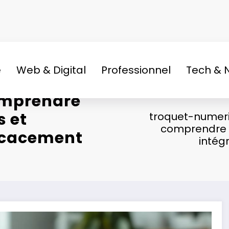
e
Web & Digital
Professionnel
Tech & 
comprendre
s et
troquet-numer
comprendre le
ficacement
intég