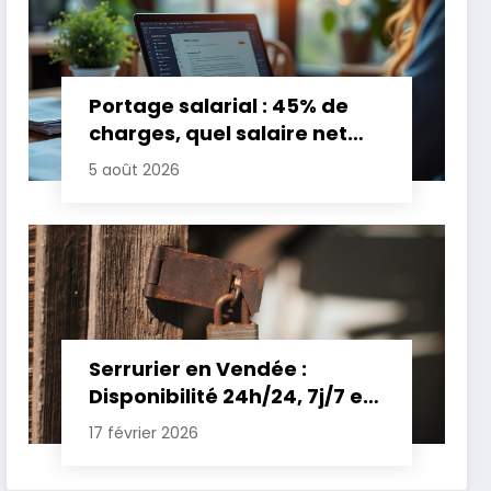
Portage salarial : 45% de
charges, quel salaire net
pour un TJM de 500 euros ?
5 août 2026
Serrurier en Vendée :
Disponibilité 24h/24, 7j/7 et
Tarifs Clairs pour une
17 février 2026
Intervention Express