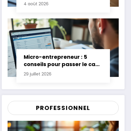
gagner jusqu’à 20 jours de
4 août 2026
trésorerie
Micro-entrepreneur : 5
conseils pour passer le cap
des premières années
29 juillet 2026
PROFESSIONNEL