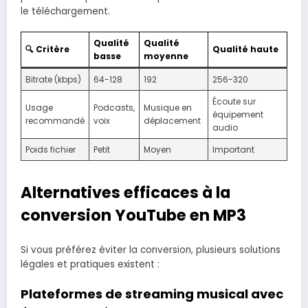
le téléchargement.
Qualité
Qualité
🔍 Critère
Qualité haute
basse
moyenne
Bitrate (kbps)
64-128
192
256-320
Écoute sur
Usage
Podcasts,
Musique en
équipement
recommandé
voix
déplacement
audio
Poids fichier
Petit
Moyen
Important
Alternatives efficaces à la
conversion YouTube en MP3
Si vous préférez éviter la conversion, plusieurs solutions
légales et pratiques existent :
Plateformes de streaming musical avec