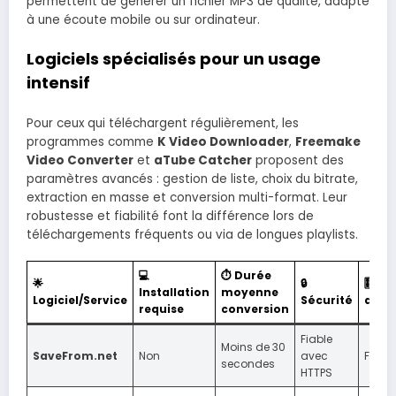
permettent de générer un fichier MP3 de qualité, adapté
à une écoute mobile ou sur ordinateur.
Logiciels spécialisés pour un usage
intensif
Pour ceux qui téléchargent régulièrement, les
programmes comme
K Video Downloader
,
Freemake
Video Converter
et
aTube Catcher
proposent des
paramètres avancés : gestion de liste, choix du bitrate,
extraction en masse et conversion multi-format. Leur
robustesse et fiabilité font la différence lors de
téléchargements fréquents ou via de longues playlists.
💻
⏱ Durée
🌟
🔒
🎚 Op
Installation
moyenne
Logiciel/Service
Sécurité
avan
requise
conversion
Fiable
Moins de 30
SaveFrom.net
Non
avec
Forma
secondes
HTTPS