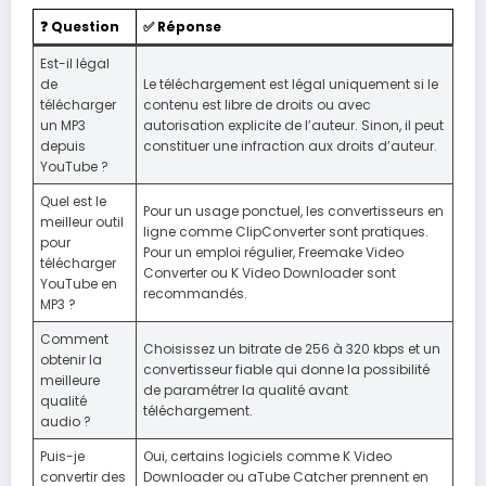
❓ Question
✅ Réponse
Est-il légal
de
Le téléchargement est légal uniquement si le
télécharger
contenu est libre de droits ou avec
un MP3
autorisation explicite de l’auteur. Sinon, il peut
depuis
constituer une infraction aux droits d’auteur.
YouTube ?
Quel est le
Pour un usage ponctuel, les convertisseurs en
meilleur outil
ligne comme ClipConverter sont pratiques.
pour
Pour un emploi régulier, Freemake Video
télécharger
Converter ou K Video Downloader sont
YouTube en
recommandés.
MP3 ?
Comment
Choisissez un bitrate de 256 à 320 kbps et un
obtenir la
convertisseur fiable qui donne la possibilité
meilleure
de paramétrer la qualité avant
qualité
téléchargement.
audio ?
Puis-je
Oui, certains logiciels comme K Video
convertir des
Downloader ou aTube Catcher prennent en