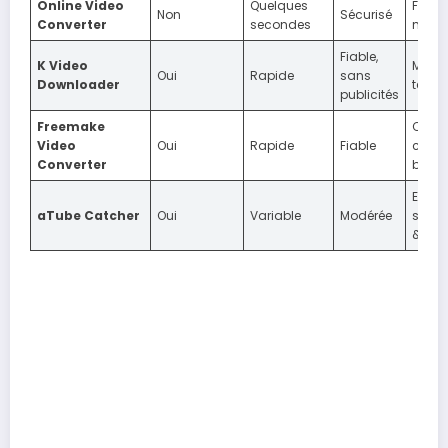
Online Video
Quelques
Form
Non
Sécurisé
Converter
secondes
multi
Fiable,
K Video
Multi-
Oui
Rapide
sans
Downloader
téléc
publicités
Freemake
Choix 
Video
Oui
Rapide
Fiable
conve
Converter
batc
Enreg
aTube Catcher
Oui
Variable
Modérée
simul
& aud