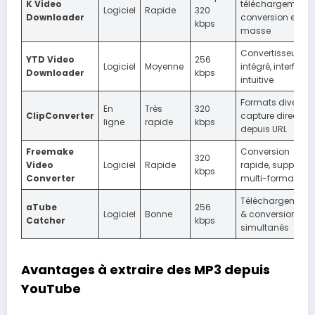
K Video
téléchargements
Logiciel
Rapide
320
Downloader
conversion en
kbps
masse
Convertisseur
YTD Video
256
Logiciel
Moyenne
intégré, interface
Downloader
kbps
intuitive
Formats divers,
En
Très
320
ClipConverter
capture directe
ligne
rapide
kbps
depuis URL
Freemake
Conversion
320
Video
Logiciel
Rapide
rapide, support
kbps
Converter
multi-formats
Téléchargement
aTube
256
Logiciel
Bonne
& conversion
Catcher
kbps
simultanés
Avantages à extraire des MP3 depuis
YouTube