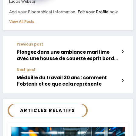
Lucas Webson
Add your Biographical Information.
Edit your Profile
now.
View All Posts
Previous post
Plongez dans une ambiance maritime
avec une housse de couette esprit bord
de mer : une décoration apaisante et à la
Next post
mode
Médaille du travail 30 ans : comment
l’obtenir et ce que cela représente
ARTICLES RELATIFS