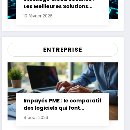
Les Meilleures Solutions
pour Protéger Vos Données
10 février 2026
Sensibles
ENTREPRISE
Impayés PME : le comparatif
des logiciels qui font
gagner jusqu’à 20 jours de
4 août 2026
trésorerie