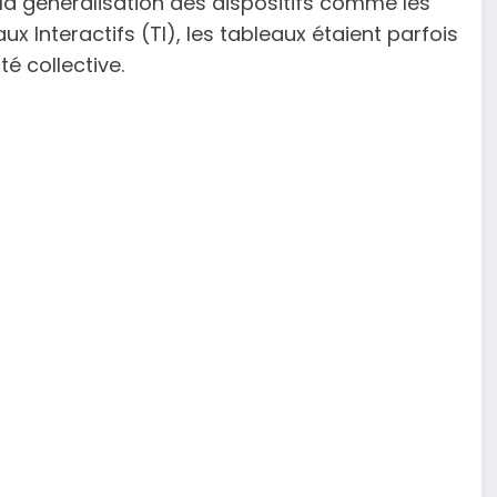
t la généralisation des dispositifs comme les
ux Interactifs (TI), les tableaux étaient parfois
té collective.