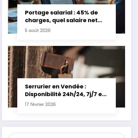
Portage salarial : 45% de
charges, quel salaire net
pour un TJM de 500 euros ?
5 août 2026
Serrurier en Vendée :
Disponibilité 24h/24, 7j/7 et
Tarifs Clairs pour une
17 février 2026
Intervention Express