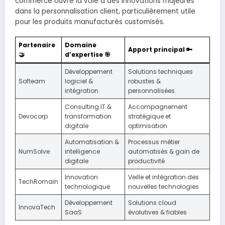
commerce ouvre la voie à des innovations majeures
dans la personnalisation client, particulièrement utile
pour les produits manufacturés customisés.
Partenaire
Domaine
Apport principal 🔑
🤝
d’expertise 🎯
Développement
Solutions techniques
Softeam
logiciel &
robustes &
intégration
personnalisées
Consulting IT &
Accompagnement
Devocorp
transformation
stratégique et
digitale
optimisation
Automatisation &
Processus métier
NumSolve
intelligence
automatisés & gain de
digitale
productivité
Innovation
Veille et intégration des
TechRomain
technologique
nouvelles technologies
Développement
Solutions cloud
InnovaTech
SaaS
évolutives & fiables