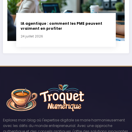
IA agentique : comment les PME peuvent
vraiment en profiter
24 juillet 2026
Explorez mon blog où l'expertise digitale se marie harmonieusement
avec les défis du monde entrepreneurial. Avec une approche
authentique et des conseils pratiques, j'offre des solutions innovantes