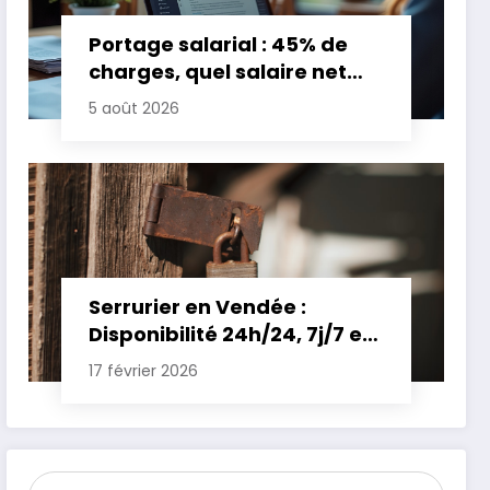
Portage salarial : 45% de
charges, quel salaire net
pour un TJM de 500 euros ?
5 août 2026
Serrurier en Vendée :
Disponibilité 24h/24, 7j/7 et
Tarifs Clairs pour une
17 février 2026
Intervention Express