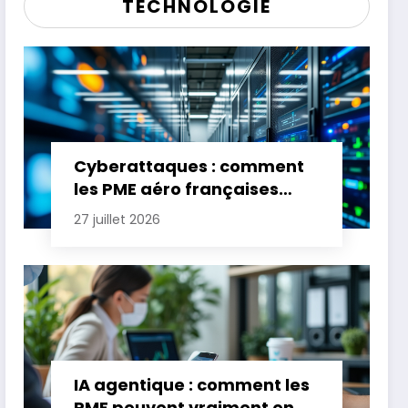
TECHNOLOGIE
Cyberattaques : comment
les PME aéro françaises
renforcent leur défense
27 juillet 2026
IA agentique : comment les
PME peuvent vraiment en