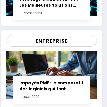
Les Meilleures Solutions
pour Protéger Vos Données
10 février 2026
Sensibles
ENTREPRISE
Impayés PME : le comparatif
des logiciels qui font
gagner jusqu’à 20 jours de
4 août 2026
trésorerie