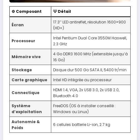
⚙️ Composant
💡 Détail
17.3’’ LED antireflet, résolution 1600×900
Écran
(HD+)
Intel Pentium Dual Core 3550M Haswell,
Processeur
2.3 GHz
4 Go DDR3 1600 MHz (extensible jusqu’à
Mémoire vive
16 Go)
Stockage
Disque dur 500 Go SATA II, 5400 tr/min
Carte graphique
Intel HD intégrée au processeur
HDMI 1.4, VGA, 2x USB 3.0, 2x USB 2.0,
Connectique
Bluetooth 4.0
Système
FreeDOS (OS à installer conseillé :
d’exploitation
Windows ou Linux)
Autonomie &
6 cellules batterie Li-ion, 2.7 kg
Poids