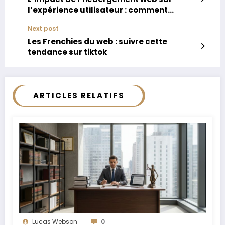
l’expérience utilisateur : comment
améliorer la performance de votre site
Next post
internet
Les Frenchies du web : suivre cette
tendance sur tiktok
ARTICLES RELATIFS
Lucas Webson
0