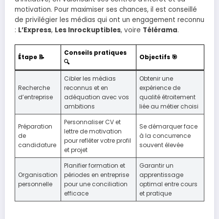
motivation. Pour maximiser ses chances, il est conseillé
de privilégier les médias qui ont un engagement reconnu
:
L’Express
,
Les Inrockuptibles
, voire
Télérama
.
Conseils pratiques
Étape 📝
Objectifs 🎯
🔍
Cibler les médias
Obtenir une
Recherche
reconnus et en
expérience de
d’entreprise
adéquation avec vos
qualité étroitement
ambitions
liée au métier choisi
Personnaliser CV et
Préparation
Se démarquer face
lettre de motivation
de
à la concurrence
pour refléter votre profil
candidature
souvent élevée
et projet
Planifier formation et
Garantir un
Organisation
périodes en entreprise
apprentissage
personnelle
pour une conciliation
optimal entre cours
efficace
et pratique