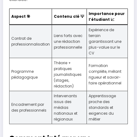
Importance pour
Aspect 🎯
Contenu clé 💡
l’étudiant 📈
Expérience de
Liens forts avec
terrain
Contrat de
une rédaction
garantissant une
professionnalisation
professionnelle
plus-value sur le
CV
Théorie +
Formation
pratiques
Programme
complète, mêlant
journalistiques
pédagogique
rigueur et savoir-
(stages,
faire opérationnel
rédaction)
Intervenants
Apprentissage
issus des
proche des
Encadrement par
médias
standards et
des professionnels
nationaux et
exigences du
régionaux
métier