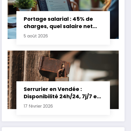
Portage salarial : 45% de
charges, quel salaire net
pour un TJM de 500 euros ?
5 août 2026
Serrurier en Vendée :
Disponibilité 24h/24, 7j/7 et
Tarifs Clairs pour une
17 février 2026
Intervention Express