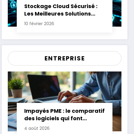
Stockage Cloud Sécurisé :
Les Meilleures Solutions
pour Protéger Vos Données
10 février 2026
Sensibles
ENTREPRISE
Impayés PME : le comparatif
des logiciels qui font
gagner jusqu’à 20 jours de
4 août 2026
trésorerie