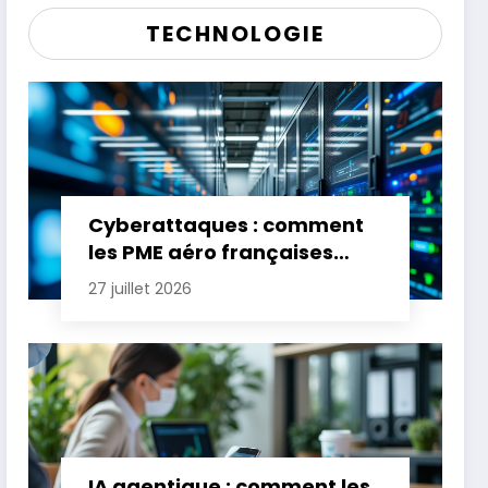
TECHNOLOGIE
Cyberattaques : comment
les PME aéro françaises
renforcent leur défense
27 juillet 2026
IA agentique : comment les