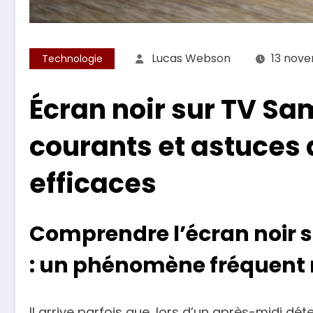
Lucas Webson
13 nov
Technologie
Écran noir sur TV Sa
courants et astuces
efficaces
Comprendre l’écran noir 
: un phénomène fréquent 
Il arrive parfois que, lors d’un après-midi dé