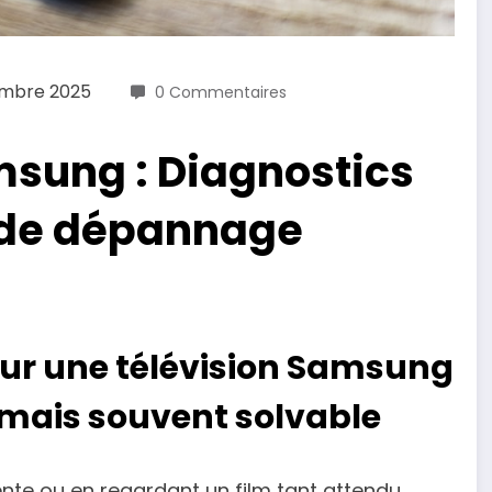
embre 2025
0 Commentaires
msung : Diagnostics
 de dépannage
sur une télévision Samsung
mais souvent solvable
tente ou en regardant un film tant attendu,