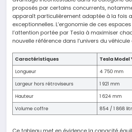
proposés par certains concurrents, notammen
apparaît particulièrement adaptée à la fois 
exceptionnelles. L’ergonomie de ces espace
l’attention portée par Tesla à maximiser chaq
nouvelle référence dans l’univers du véhicule é
Caractéristiques
Tesla Model 
Longueur
4 750 mm
Largeur hors rétroviseurs
1 921 mm
Hauteur
1 624 mm
Volume coffre
854 / 1 868 lit
Ce tableau met en évidence la capacité équil