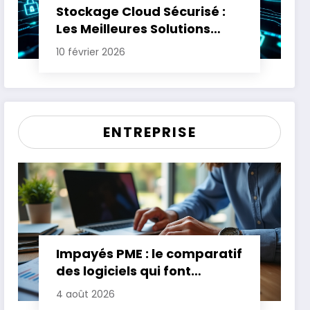
Stockage Cloud Sécurisé :
Les Meilleures Solutions
pour Protéger Vos Données
10 février 2026
Sensibles
ENTREPRISE
Impayés PME : le comparatif
des logiciels qui font
gagner jusqu’à 20 jours de
4 août 2026
trésorerie