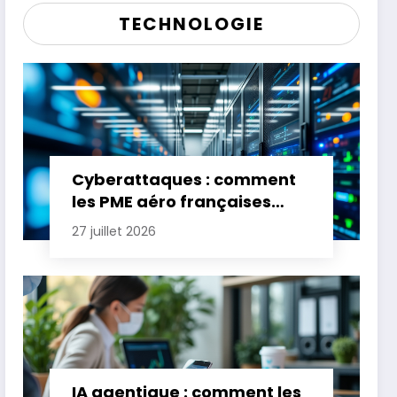
TECHNOLOGIE
Cyberattaques : comment
les PME aéro françaises
renforcent leur défense
27 juillet 2026
IA agentique : comment les