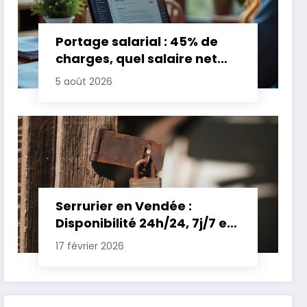
Portage salarial : 45% de
charges, quel salaire net
pour un TJM de 500 euros ?
5 août 2026
Serrurier en Vendée :
Disponibilité 24h/24, 7j/7 et
Tarifs Clairs pour une
17 février 2026
Intervention Express