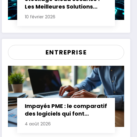
Les Meilleures Solutions
pour Protéger Vos Données
10 février 2026
Sensibles
ENTREPRISE
Impayés PME : le comparatif
des logiciels qui font
gagner jusqu’à 20 jours de
4 août 2026
trésorerie