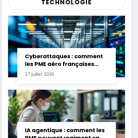
TECHNOLOGIE
Cyberattaques : comment
les PME aéro françaises
renforcent leur défense
27 juillet 2026
IA agentique : comment les
PME peuvent vraiment en