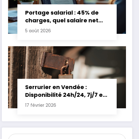
Portage salarial : 45% de
charges, quel salaire net
pour un TJM de 500 euros ?
5 août 2026
Serrurier en Vendée :
Disponibilité 24h/24, 7j/7 et
Tarifs Clairs pour une
17 février 2026
Intervention Express