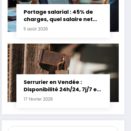
Portage salarial : 45% de
charges, quel salaire net
pour un TJM de 500 euros ?
5 août 2026
Serrurier en Vendée :
Disponibilité 24h/24, 7j/7 et
Tarifs Clairs pour une
17 février 2026
Intervention Express