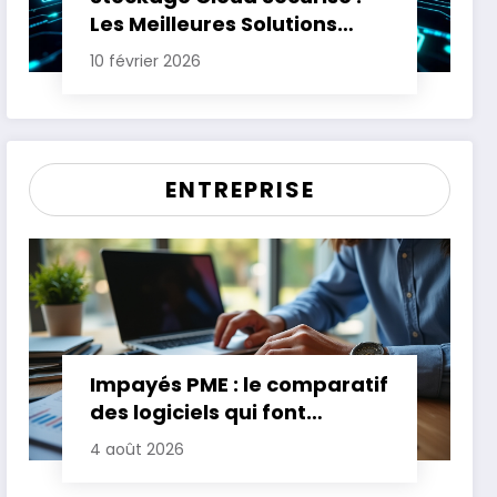
Les Meilleures Solutions
pour Protéger Vos Données
10 février 2026
Sensibles
ENTREPRISE
Impayés PME : le comparatif
des logiciels qui font
gagner jusqu’à 20 jours de
4 août 2026
trésorerie