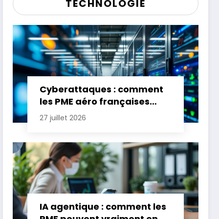
TECHNOLOGIE
Cyberattaques : comment
les PME aéro françaises
renforcent leur défense
27 juillet 2026
IA agentique : comment les
PME peuvent vraiment en