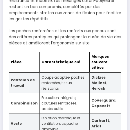
résistance et mobilité. Les mélanges coton-polyester
restent un bon compromis, complétés par des
empiècements stretch aux zones de flexion pour faciliter
les gestes répétitifs.
Les poches renforcées et les renforts aux genoux sont
des critères pratiques qui prolongent la durée de vie des
pièces et améliorent l’ergonomie sur site.
Marques
Pièce
Caractéristique clé
souvent
citées
Coupe adaptée, poches
Dickies
,
Pantalon de
renforcées, tissus
Molinel
,
travail
résistants
Herock
Protection intégrale,
Coverguard
,
Combinaison
coutures renforcées,
Cepovett
accès outils
Isolation thermique et
Carhartt
,
Veste
ventilation, capuche
Ariat
amovible