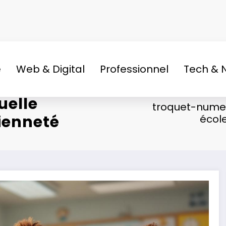
e
Web & Digital
Professionnel
Tech & 
uelle
troquet-nume
ienneté
école