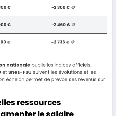
800 €
~2 300 €
🪙
000 €
~2 460 €
🪙
500 €
~2 736 €
🪙
on nationale
publie les indices officiels,
U
et
Snes-FSU
suivent les évolutions et les
 son échelon permet de prévoir ses revenus sur
elles ressources
menter le salaire