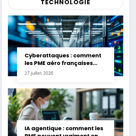
TECHNOLOGIE
Cyberattaques : comment
les PME aéro françaises
renforcent leur défense
27 juillet 2026
IA agentique : comment les
PME peuvent vraiment en