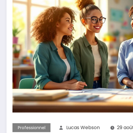
Lucas Webson
29 aoû
Professionnel