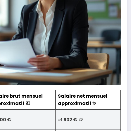
aire brut mensuel
Salaire net mensuel
roximatif 💶
approximatif ✨
900 €
~1 532 €
🪙