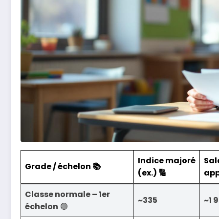
Indice majoré
Sal
Grade / échelon 📚
(ex.) 🔢
app
Classe normale – 1er
~335
~1 
échelon
🟢