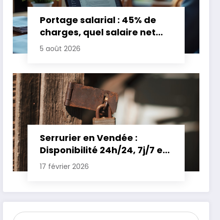
Portage salarial : 45% de
charges, quel salaire net
pour un TJM de 500 euros ?
5 août 2026
Serrurier en Vendée :
Disponibilité 24h/24, 7j/7 et
Tarifs Clairs pour une
17 février 2026
Intervention Express