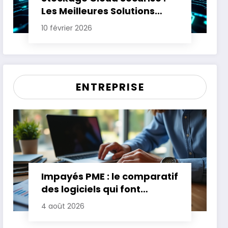
Les Meilleures Solutions
pour Protéger Vos Données
10 février 2026
Sensibles
ENTREPRISE
Impayés PME : le comparatif
des logiciels qui font
gagner jusqu’à 20 jours de
4 août 2026
trésorerie