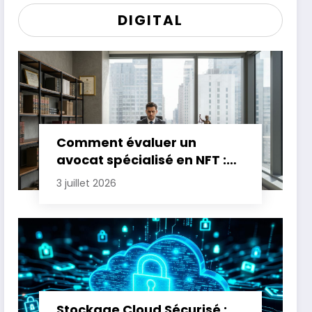
DIGITAL
Comment évaluer un
avocat spécialisé en NFT :
critères essentiels
3 juillet 2026
Stockage Cloud Sécurisé :