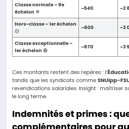
Classe normale – 9e
~540
~2 
échelon
🔷
Hors-classe – 1er échelon
~600
~3 
🟡
Classe exceptionnelle –
~670
~3 
1er échelon
🔴
Ces montants restent des repères : l’
Éducati
tandis que les syndicats comme
SNUipp-FS
revendications salariales. Insight : maîtriser
le long terme.
Indemnités et primes : qu
complémentaires pour aug