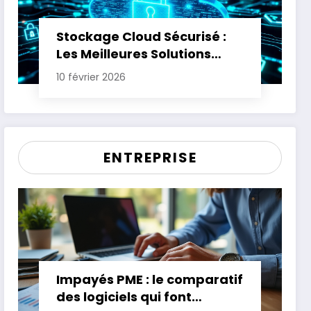
Stockage Cloud Sécurisé :
Les Meilleures Solutions
pour Protéger Vos Données
10 février 2026
Sensibles
ENTREPRISE
Impayés PME : le comparatif
des logiciels qui font