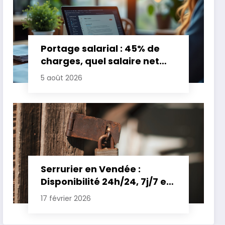
Portage salarial : 45% de
charges, quel salaire net
pour un TJM de 500 euros ?
5 août 2026
Serrurier en Vendée :
Disponibilité 24h/24, 7j/7 et
Tarifs Clairs pour une
17 février 2026
Intervention Express