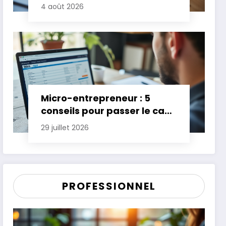
gagner jusqu’à 20 jours de
4 août 2026
trésorerie
Micro-entrepreneur : 5
conseils pour passer le cap
des premières années
29 juillet 2026
PROFESSIONNEL