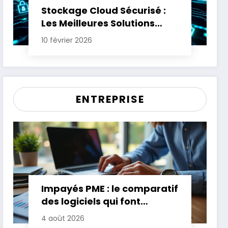
Stockage Cloud Sécurisé :
Les Meilleures Solutions
pour Protéger Vos Données
10 février 2026
Sensibles
ENTREPRISE
Impayés PME : le comparatif
des logiciels qui font
gagner jusqu’à 20 jours de
4 août 2026
trésorerie