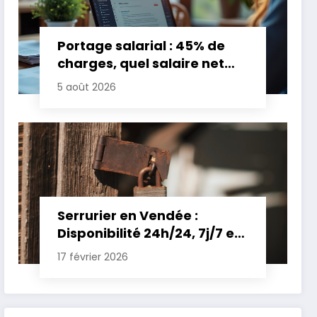
Portage salarial : 45% de
charges, quel salaire net
pour un TJM de 500 euros ?
5 août 2026
Serrurier en Vendée :
Disponibilité 24h/24, 7j/7 et
Tarifs Clairs pour une
17 février 2026
Intervention Express