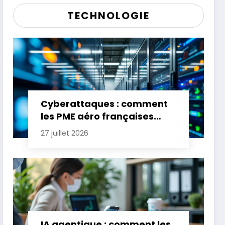
TECHNOLOGIE
Cyberattaques : comment
les PME aéro françaises
renforcent leur défense
27 juillet 2026
IA agentique : comment les