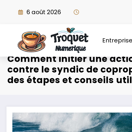
Aller
au
6 août 2026
contenu
Entrepris
Comment initier une acti
contre le syndic de coprop
des étapes et conseils uti