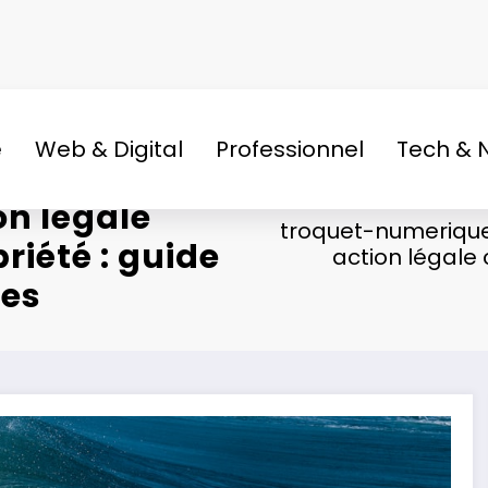
e
Web & Digital
Professionnel
Tech & 
on légale
troquet-numeriqu
riété : guide
action légale 
les