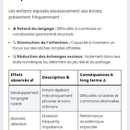
Les enfants exposés excessivement aux écrans
présentent fréquemment :
🧠
Retard du langage :
Difficultés à construire un
vocabulaire spontané et structuré.
🔍
Diminution de l’attention :
Capacité à maintenir un
focus sur des tâches simples affaiblie.
🤐
Réduction des échanges sociaux :
Isolement dans leur
bulle numérique, au détriment du jeu réel et du partage.
Effets
Conséquences à
Description 📝
observés 👶
long terme ⚠️
Enfant répétant
Développement
mécaniquement
Difficultés scolaires et
langagier
phrases et sons
communicationnelles
ralenti
d’écrans
Diversion
Performance
Moindre
fréquente,
académique
attention
impatience
impactée