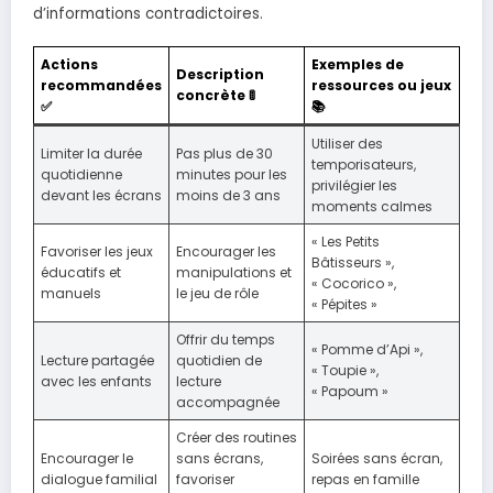
d’informations contradictoires.
Actions
Exemples de
Description
recommandées
ressources ou jeux
concrète 🚦
✅
📚
Utiliser des
Limiter la durée
Pas plus de 30
temporisateurs,
quotidienne
minutes pour les
privilégier les
devant les écrans
moins de 3 ans
moments calmes
« Les Petits
Favoriser les jeux
Encourager les
Bâtisseurs »,
éducatifs et
manipulations et
« Cocorico »,
manuels
le jeu de rôle
« Pépites »
Offrir du temps
« Pomme d’Api »,
Lecture partagée
quotidien de
« Toupie »,
avec les enfants
lecture
« Papoum »
accompagnée
Créer des routines
Encourager le
sans écrans,
Soirées sans écran,
dialogue familial
favoriser
repas en famille