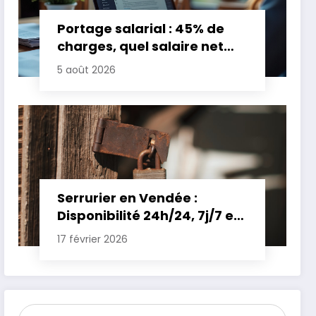
Portage salarial : 45% de
charges, quel salaire net
pour un TJM de 500 euros ?
5 août 2026
Serrurier en Vendée :
Disponibilité 24h/24, 7j/7 et
Tarifs Clairs pour une
17 février 2026
Intervention Express