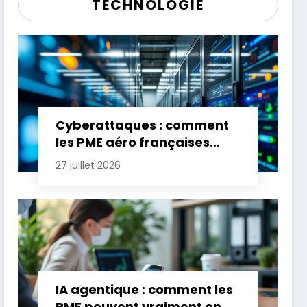
TECHNOLOGIE
Cyberattaques : comment
les PME aéro françaises
renforcent leur défense
27 juillet 2026
IA agentique : comment les
PME peuvent vraiment en