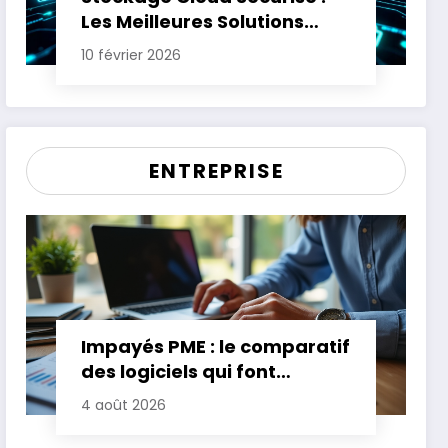
Les Meilleures Solutions
pour Protéger Vos Données
10 février 2026
Sensibles
ENTREPRISE
Impayés PME : le comparatif
des logiciels qui font
gagner jusqu’à 20 jours de
4 août 2026
trésorerie