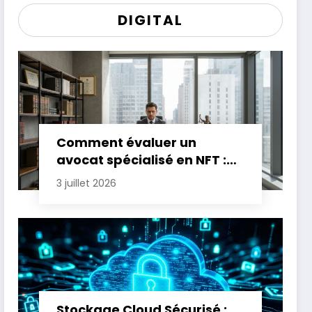
DIGITAL
Comment évaluer un
avocat spécialisé en NFT :
critères essentiels
3 juillet 2026
Stockage Cloud Sécurisé :