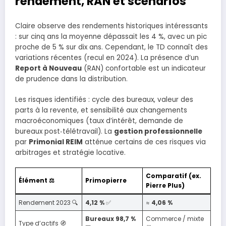
rendement, RAN et scénarios
Claire observe des rendements historiques intéressants
: sur cinq ans la moyenne dépassait les 4 %, avec un pic
proche de 5 % sur dix ans. Cependant, le TD connaît des
variations récentes (recul en 2024). La présence d’un
Report à Nouveau
(RAN) confortable est un indicateur
de prudence dans la distribution.
Les risques identifiés : cycle des bureaux, valeur des
parts à la revente, et sensibilité aux changements
macroéconomiques (taux d’intérêt, demande de
bureaux post‑télétravail). La
gestion professionnelle
par
Primonial REIM
atténue certains de ces risques via
arbitrages et stratégie locative.
Comparatif (ex.
Élément ⚖️
Primopierre
Pierre Plus)
Rendement 2023 🔍
4,12 %
✅
≈
4,06 %
Bureaux 98,7 %
Commerce / mixte
Type d’actifs 🧭