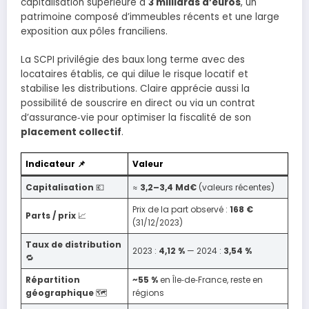
capitalisation supérieure à
3 milliards d’euros
, un
patrimoine composé d’immeubles récents et une large
exposition aux pôles franciliens.
La SCPI privilégie des baux long terme avec des
locataires établis, ce qui dilue le risque locatif et
stabilise les distributions. Claire apprécie aussi la
possibilité de souscrire en direct ou via un contrat
d’assurance‑vie pour optimiser la fiscalité de son
placement collectif
.
Indicateur 📌
Valeur
Capitalisation
💶
≈
3,2–3,4 Md€
(valeurs récentes)
Prix de la part observé :
168 €
Parts / prix
📈
(31/12/2023)
Taux de distribution
2023 :
4,12 %
— 2024 :
3,54 %
🔁
Répartition
~55 %
en Île‑de‑France, reste en
géographique
🗺️
régions