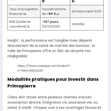
🏢
🛍️
Taux d’occupation
Souvent proche
Similaire selon SCPI
financier 📊
de
~90 %
✔️
RAN (durée de
~167 jours
Variable
couverture) ⏳
(31/12/2023)
Insight : la performance est tangible mais dépend
directement de la santé du marché des bureaux ; la
taille de Primopierre offre un filet de sécurité non
négligeable.
https://www.youtube.com/watch?
v=X9vmXXUS2ZA
Modalités pratiques pour investir dans
Primopierre
Claire doit choisir entre plusieurs chemins d’accès :
souscription directe, intégration via assurance‑vie, ou
achat à crédit. Chaque voie a ses avantages fiscaux et